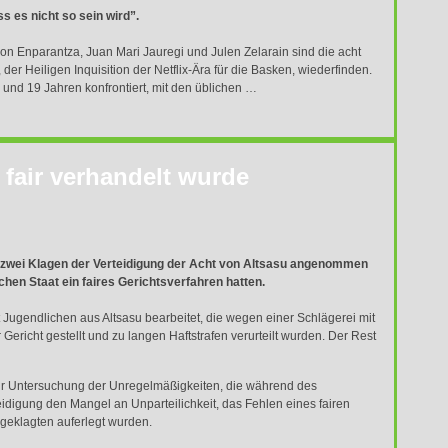
s es nicht so sein wird”.
 Jon Enparantza, Juan Mari Jauregi und Julen Zelarain sind die acht
er Heiligen Inquisition der Netflix-Ära für die Basken, wiederfinden.
 und 19 Jahren konfrontiert, mit den üblichen …
 fair verhandelt wurde
 zwei Klagen der Verteidigung der Acht von Altsasu angenommen
chen Staat ein faires Gerichtsverfahren hatten.
 Jugendlichen aus Altsasu bearbeitet, die wegen einer Schlägerei mit
 Gericht gestellt und zu langen Haftstrafen verurteilt wurden. Der Rest
ur Untersuchung der Unregelmäßigkeiten, die während des
eidigung den Mangel an Unparteilichkeit, das Fehlen eines fairen
ngeklagten auferlegt wurden.