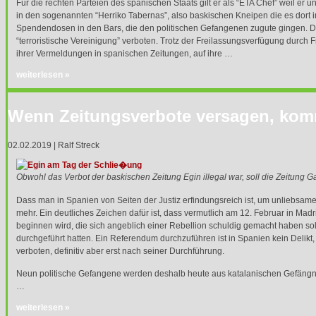
Für die rechten Parteien des spanischen Staats gilt er als “
ETA
Chef” weil er u
in den sogenannten “Herriko Tabernas”, also baskischen Kneipen die es dort in
Spendendosen in den Bars, die den politischen Gefangenen zugute gingen. 
“terroristische Vereinigung” verboten. Trotz der Freilassungsverfügung durch
ihrer Vermeldungen in spanischen Zeitungen, auf ihre …
weiterlesen »
Wenn Zeitungsverbote versagen, kom
02.02.2019 | Ralf Streck
Obwohl das Verbot der baskischen Zeitung Egin illegal war, soll die Zeitung G
Dass man in Spanien von Seiten der Justiz erfindungsreich ist, um unliebsame
mehr. Ein deutliches Zeichen dafür ist, dass vermutlich am 12. Februar in Madr
beginnen wird, die sich angeblich einer Rebellion schuldig gemacht haben so
durchgeführt hatten. Ein Referendum durchzuführen ist in Spanien kein Delikt
verboten, definitiv aber erst nach seiner Durchführung.
Neun politische Gefangene werden deshalb heute aus katalanischen Gefängn
…
weiterlesen »