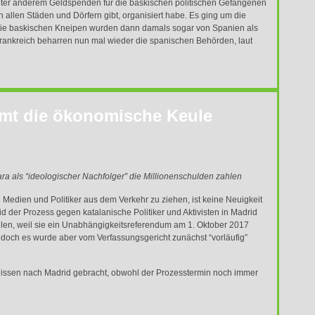
nter anderem Geldspenden für die baskischen politischen Gefangenen
 allen Städen und Dörfern gibt, organisiert habe. Es ging um die
Die baskischen Kneipen wurden dann damals sogar von Spanien als
 Frankreich beharren nun mal wieder die spanischen Behörden, laut
mt die ökonomische Keule
ara als “ideologischer Nachfolger” die Millionenschulden zahlen
 Medien und Politiker aus dem Verkehr zu ziehen, ist keine Neuigkeit
id der Prozess gegen katalanische Politiker und Aktivisten in Madrid
llen, weil sie ein Unabhängigkeitsreferendum am 1. Oktober 2017
, doch es wurde aber vom Verfassungsgericht zunächst “vorläufig”
issen nach Madrid gebracht, obwohl der Prozesstermin noch immer