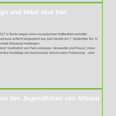
igo und Mikel sind frei!
2017 in Berlin wegen eines europäischen Haftbefehls verhaftet
zuhause entfernt eingesperrt war, kam bereits am 7. September frei. In
urlata (Navarra) empfangen.
Osny” nordöstlich von Paris verlassen. Verwandte und Freund_innen
mber bestätigte das französische Gericht seine Freilassung – aber
 mit den Jugendlichen von Altsasu