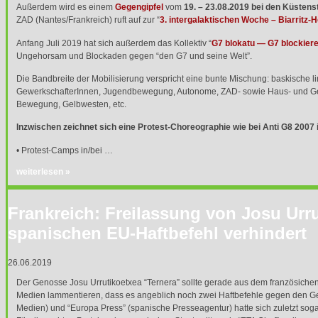
Außerdem wird es einem
Gegengipfel
vom
19. – 23.08.2019 bei den Küsten
ZAD
(Nantes/Frankreich) ruft auf zur “
3. intergalaktischen Woche – Biarritz-
Anfang Juli 2019 hat sich außerdem das Kollektiv “
G7 blokatu — G7 blockier
Ungehorsam und Blockaden gegen “den G7 und seine Welt”.
Die Bandbreite der Mobilisierung verspricht eine bunte Mischung: baskische
GewerkschafterInnen, Jugendbewegung, Autonome,
ZAD
- sowie Haus- und Ge
Bewegung, Gelbwesten, etc.
Inzwischen zeichnet sich eine Protest-Choreographie wie bei Anti G8 2007
• Protest-Camps in/bei …
weiterlesen »
Frankreich: Freilassung von Josu Urr
spanischen EU-Haftbefehl verhindert
26.06.2019
Der Genosse Josu Urrutikoetxea “Ternera” sollte gerade aus dem französichen
Medien lammentieren, dass es angeblich noch zwei Haftbefehle gegen den Gen
Medien) und “Europa Press” (spanische Presseagentur) hatte sich zuletzt soga