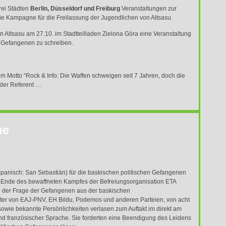
rei Städten
Berlin, Düsseldorf und Freiburg
Veranstaltungen zur
ie Kampagne für die Freilassung der Jugendlichen von Altsasu.
 Altsasu am 27.10. im Stadtteilladen Zielona Góra eine Veranstaltung
 Gefangenen zu schreiben.
m Motto “Rock & Info: Die Waffen schweigen seit 7 Jahren, doch die
m der Referent …
ne
anisch: San Sebastián) für die baskischen politischen Gefangenen
as Ende des bewaffneten Kampfes der Befreiungsorganisation
ETA
in der Frage der Gefangenen aus der baskischen
ter von
EAJ
-
PNV
, EH Bildu, Podemos und anderen Parteien, von acht
owie bekannte Persönlichkeiten verlasen zum Auftakt im direkt am
und französischer Sprache. Sie forderten eine Beendigung des Leidens