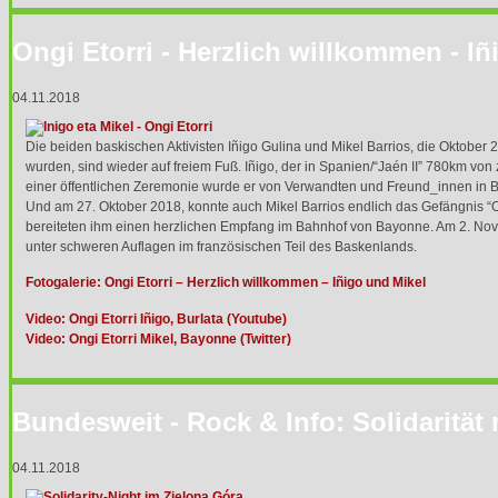
Ongi Etorri - Herzlich willkommen - Iñ
04.11.2018
Die beiden baskischen Aktivisten Iñigo Gulina und Mikel Barrios, die Oktober 
wurden, sind wieder auf freiem Fuß. Iñigo, der in Spanien/“Jaén II” 780km von 
einer öffentlichen Zeremonie wurde er von Verwandten und Freund_innen in B
Und am 27. Oktober 2018, konnte auch Mikel Barrios endlich das Gefängnis “
bereiteten ihm einen herzlichen Empfang im Bahnhof von Bayonne. Am 2. Nove
unter schweren Auflagen im französischen Teil des Baskenlands.
Fotogalerie: Ongi Etorri – Herzlich willkommen – Iñigo und Mikel
Video: Ongi Etorri Iñigo, Burlata (Youtube)
Video: Ongi Etorri Mikel, Bayonne (Twitter)
Bundesweit - Rock & Info: Solidarität
04.11.2018