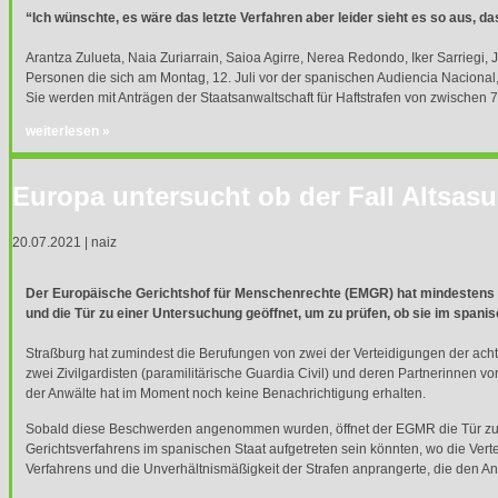
“Ich wünschte, es wäre das letzte Verfahren aber leider sieht es so aus, das
Arantza Zulueta, Naia Zuriarrain, Saioa Agirre, Nerea Redondo, Iker Sarriegi,
Personen die sich am Montag, 12. Juli vor der spanischen Audiencia Nacional, d
Sie werden mit Anträgen der Staatsanwaltschaft für Haftstrafen von zwischen 7
weiterlesen »
Europa untersucht ob der Fall Altsasu
20.07.2021 | naiz
Der Europäische Gerichtshof für Menschenrechte (
EMGR
) hat mindestens
und die Tür zu einer Untersuchung geöffnet, um zu prüfen, ob sie im spanis
Straßburg hat zumindest die Berufungen von zwei der Verteidigungen der acht
zwei Zivilgardisten (paramilitärische Guardia Civil) und deren Partnerinnen vor
der Anwälte hat im Moment noch keine Benachrichtigung erhalten.
Sobald diese Beschwerden angenommen wurden, öffnet der
EGMR
die Tür z
Gerichtsverfahrens im spanischen Staat aufgetreten sein könnten, wo die Vert
Verfahrens und die Unverhältnismäßigkeit der Strafen anprangerte, die den A