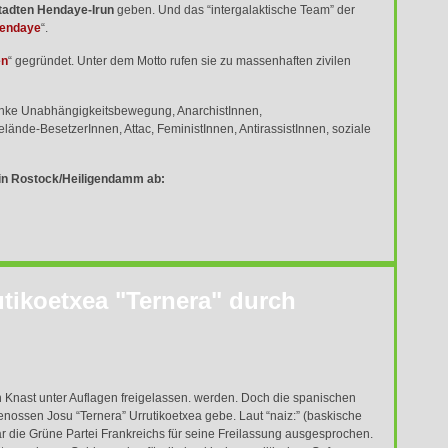
stadten Hendaye-Irun
geben. Und das “intergalaktische Team” der
Hendaye
“.
en
“ gegründet. Unter dem Motto rufen sie zu massenhaften zivilen
 linke Unabhängigkeitsbewegung, AnarchistInnen,
lände-BesetzerInnen, Attac, FeministInnen, AntirassistInnen, soziale
 in Rostock/Heiligendamm ab:
utikoetxea "Ternera" durch
 Knast unter Auflagen freigelassen. werden. Doch die spanischen
ossen Josu “Ternera” Urrutikoetxea gebe. Laut “naiz:” (baskische
r die Grüne Partei Frankreichs für seine Freilassung ausgesprochen.