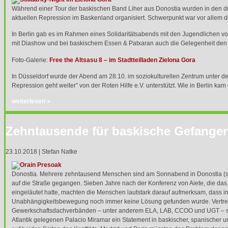
Während einer Tour der baskischen Band Liher aus Donostia wurden in den d
aktuellen Repression im Baskenland organisiert. Schwerpunkt war vor allem d
In Berlin gab es im Rahmen eines Solidaritätsabends mit den Jugendlichen von
mit Diashow und bei baskischem Essen & Patxaran auch die Gelegenheit den
Foto-Galerie:
Free the Altsasu 8 – im Stadtteilladen Zielona Gora
In Düsseldorf wurde der Abend am 28.10. im soziokulturellen Zentrum unter de
Repression geht weiter” von der Roten Hilfe e.V. unterstützt. Wie in Berlin ka
weiterlesen »
Zehntausende für baskische Gefange
23.10.2018 | Stefan Natke
Donostia. Mehrere zehntausend Menschen sind am Sonnabend in Donostia (sp
auf die Straße gegangen. Sieben Jahre nach der Konferenz von Aiete, die d
eingeläutet hatte, machten die Menschen lautstark darauf aufmerksam, dass 
Unabhängigkeitsbewegung noch immer keine Lösung gefunden wurde. Vertre
Gewerkschaftsdachverbänden – unter anderem
ELA
,
LAB
,
CCOO
und
UGT
– s
Atlantik gelegenen Palacio Miramar ein Statement in baskischer, spanischer 