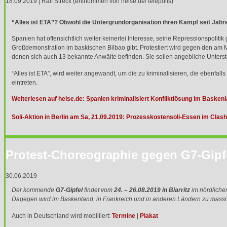
18.09.2019 | Ralf Streck (entnommen von heise.de/Telepolis)
“Alles ist
ETA
”? Obwohl die Untergrundorganisation ihren Kampf seit Jahre
Spanien hat offensichtlich weiter keinerlei Interesse, seine Repressionspoli
Großdemonstration im baskischen Bilbao gibt. Protestiert wird gegen den a
denen sich auch 13 bekannte Anwälte befinden. Sie sollen angebliche Unterst
“Alles ist
ETA
”, wird weiter angewandt, um die zu kriminalisieren, die ebenfall
eintreten.
Weiterlesen auf heise.de: Spanien kriminalisiert Konfliktlösung im Basken
Soli-Aktion in Berlin am Sa, 21.09.2019: Prozesskostensoli-Essen im Clash
Protest-Choreographie gegen G7-Gipf
30.06.2019
Der kommende
G7-Gipfel
findet vom
24. – 26.08.2019 in Biarritz
im nördlichen
Dagegen wird im Baskenland, in Frankreich und in anderen Ländern zu massiv
Auch in Deutschland wird mobiliiert:
Termine
|
Plakat