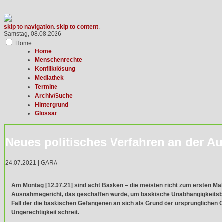
skip to navigation
.
skip to content
.
Samstag, 08.08.2026
Home
Home
Menschenrechte
Konfliktlösung
Mediathek
Termine
Archiv/Suche
Hintergrund
Glossar
Neues politisches Verfahren an der A
24.07.2021 | GARA
Am Montag [12.07.21] sind acht Basken – die meisten nicht zum ersten Mal
Ausnahmegericht, das geschaffen wurde, um baskische Unabhängigkeitsbef
Fall der die baskischen Gefangenen an sich als Grund der ursprünglichen 
Ungerechtigkeit schreit.