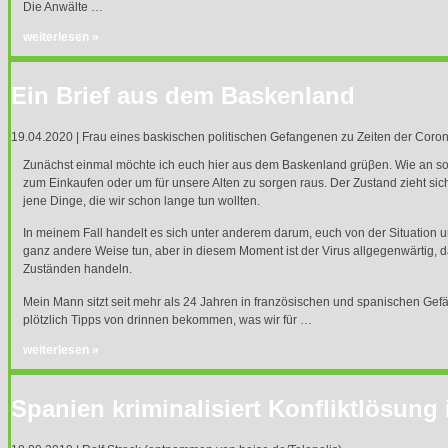
Die Anwälte …
weiterlesen »
Ein Brief aus dem Baskenland
19.04.2020 | Frau eines baskischen politischen Gefangenen zu Zeiten der Cor
Zunächst einmal möchte ich euch hier aus dem Baskenland grüβen. Wie an so 
zum Einkaufen oder um für unsere Alten zu sorgen raus. Der Zustand zieht sich i
jene Dinge, die wir schon lange tun wollten.
In meinem Fall handelt es sich unter anderem darum, euch von der Situation un
ganz andere Weise tun, aber in diesem Moment ist der Virus allgegenwärtig, d
Zuständen handeln.
Mein Mann sitzt seit mehr als 24 Jahren in französischen und spanischen Gef
plötzlich Tipps von drinnen bekommen, was wir für …
weiterlesen »
Spanien kriminalisiert Konfliktlösun