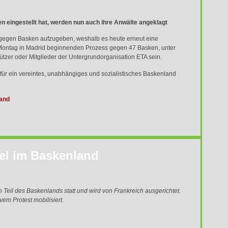
n eingestellt hat, werden nun auch ihre Anwälte angeklagt
tik gegen Basken aufzugeben, weshalb es heute erneut eine
m Montag in Madrid beginnenden Prozess gegen 47 Basken, unter
ützer oder Mitglieder der Untergrundorganisation
ETA
sein.
s für ein vereintes, unabhängiges und sozialistisches Baskenland
land
el im Baskenland
 Teil des Baskenlands statt und wird von Frankreich ausgerichtet.
em Protest mobilisiert.