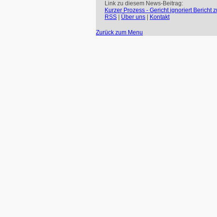
Link zu diesem News-Beitrag:
Kurzer Prozess - Gericht ignoriert Bericht 
RSS
|
Über uns
|
Kontakt
Zurück zum Menu