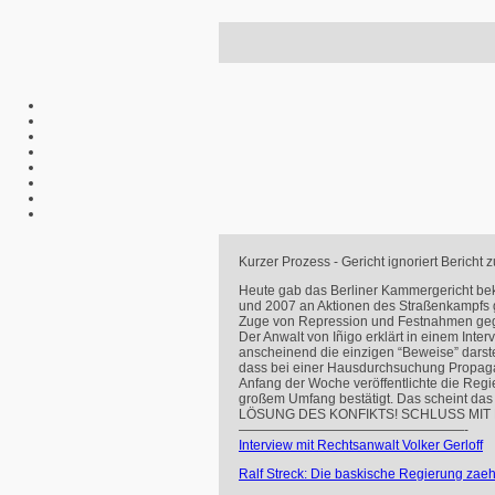
Kurzer Prozess - Gericht ignoriert Bericht 
Heute gab das Berliner Kammergericht beka
und 2007 an Aktionen des Straßenkampfs g
Zuge von Repression und Festnahmen gegen 
Der Anwalt von Iñigo erklärt in einem Int
anscheinend die einzigen “Beweise” darste
dass bei einer Hausdurchsuchung Propaga
Anfang der Woche veröffentlichte die Regi
großem Umfang bestätigt. Das scheint das 
LÖSUNG
DES
KONFIKTS
!
SCHLUSS
MIT
—————————————————-
Interview mit Rechtsanwalt Volker Gerloff
Ralf Streck: Die baskische Regierung zaeh