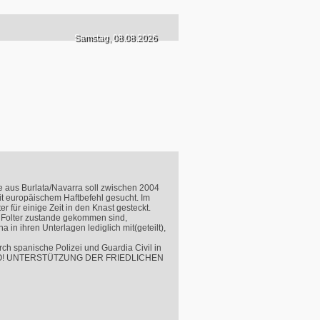
Samstag, 08.08.2026
e aus Burlata/Navarra soll zwischen 2004
t europäischem Haftbefehl gesucht. Im
für einige Zeit in den Knast gesteckt.
er Folter zustande gekommen sind,
n ihren Unterlagen lediglich mit(geteilt),
ch spanische Polizei und Guardia Civil in
O
! UNTERSTÜTZUNG
DER
FRIEDLICHEN