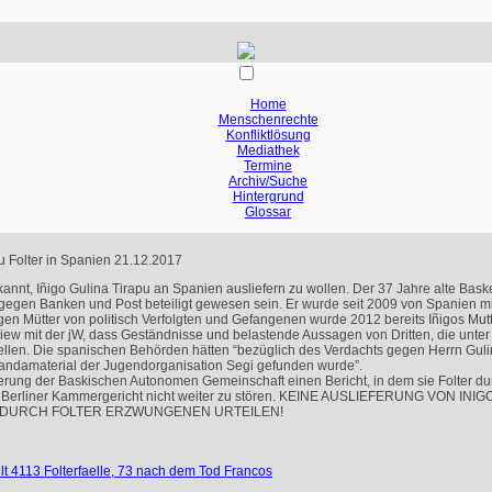
Home
Menschenrechte
Konfliktlösung
Mediathek
Termine
Archiv/Suche
Hintergrund
Glossar
zu Folter in Spanien
21.12.2017
nnt, Iñigo Gulina Tirapu an Spanien ausliefern zu wollen. Der 37 Jahre alte Bask
egen Banken und Post beteiligt gewesen sein. Er wurde seit 2009 von Spanien mi
Mütter von politisch Verfolgten und Gefangenen wurde 2012 bereits Iñigos Mutter 
erview mit der jW, dass Geständnisse und belastende Aussagen von Dritten, die unt
llen. Die spanischen Behörden hätten “bezüglich des Verdachts gegen Herrn Gulina i
ndamaterial der Jugendorganisation Segi gefunden wurde”.
erung der Baskischen Autonomen Gemeinschaft einen Bericht, in dem sie Folter dur
Berliner Kammergericht nicht weiter zu stören.
KEINE
AUSLIEFERUNG
VON
INIG
DURCH
FOLTER
ERZWUNGENEN
URTEILEN
!
lt 4113 Folterfaelle, 73 nach dem Tod Francos