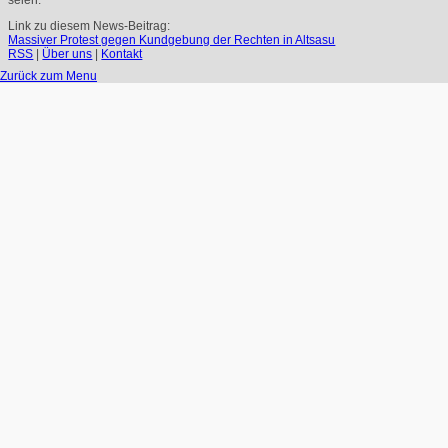
Link zu diesem News-Beitrag:
Massiver Protest gegen Kundgebung der Rechten in Altsasu
RSS
|
Über uns
|
Kontakt
Zurück zum Menu