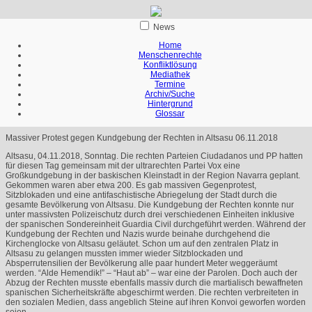
News
Home
Menschenrechte
Konfliktlösung
Mediathek
Termine
Archiv/Suche
Hintergrund
Glossar
Massiver Protest gegen Kundgebung der Rechten in Altsasu
06.11.2018
Altsasu, 04.11.2018, Sonntag. Die rechten Parteien Ciudadanos und PP hatten
für diesen Tag gemeinsam mit der ultrarechten Partei Vox eine
Großkundgebung in der baskischen Kleinstadt in der Region Navarra geplant.
Gekommen waren aber etwa 200. Es gab massiven Gegenprotest,
Sitzblokaden und eine antifaschistische Abriegelung der Stadt durch die
gesamte Bevölkerung von Altsasu. Die Kundgebung der Rechten konnte nur
unter massivsten Polizeischutz durch drei verschiedenen Einheiten inklusive
der spanischen Sondereinheit Guardia Civil durchgeführt werden. Während der
Kundgebung der Rechten und Nazis wurde beinahe durchgehend die
Kirchenglocke von Altsasu geläutet. Schon um auf den zentralen Platz in
Altsasu zu gelangen mussten immer wieder Sitzblockaden und
Absperrutensilien der Bevölkerung alle paar hundert Meter weggeräumt
werden. “Alde Hemendik!” – “Haut ab” – war eine der Parolen. Doch auch der
Abzug der Rechten musste ebenfalls massiv durch die martialisch bewaffneten
spanischen Sicherheitskräfte abgeschirmt werden. Die rechten verbreiteten in
den sozialen Medien, dass angeblich Steine auf ihren Konvoi geworfen worden
seien.