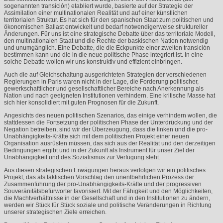
sogenannten transición) etabliert wurde, basierte auf der Strategie der
Assimilation einer multinationalen Realität und auf einer künstlichen
territorialen Struktur. Es hat sich für den spanischen Staat zum politischen und
ökonomischen Ballast entwickelt und bedarf notwendigerweise struktureller
Änderungen. Für uns ist eine strategische Debatte über das territoriale Modell,
den multinationalen Staat und die Rechte der baskischen Nation notwendig
und unumgänglich. Eine Debatte, die die Eckpunkte einer zweiten transición
bestimmen kann und die in die neue politische Phase integriert ist. In eine
solche Debatte wollen wir uns konstruktiv und effizient einbringen.
Auch die auf Gleichschaltung ausgerichteten Strategien der verschiedenen
Regierungen in Paris waren nicht in der Lage, die Forderung politischer,
gewerkschaftlicher und gesellschaftlicher Bereiche nach Anerkennung als
Nation und nach geeigneten Institutionen verhindern. Eine kritische Masse hat
sich hier konsolidiert mit guten Prognosen für die Zukunft.
Angesichts des neuen politischen Szenarios, das einige verhindern wollen, die
stattdessen die Fortsetzung der politischen Phase der Unterdrückung und der
Negation betreiben, sind wir der Überzeugung, dass die linken und die pro-
Unabhängigkeits-Kräfte sich mit dem politischen Projekt einer neuen
Organisation ausrüsten müssen, das sich aus der Realität und den derzeitigen
Bedingungen ergibt und in der Zukunft als Instrument für unser Ziel der
Unabhängigkeit und des Sozialismus zur Verfügung steht.
Aus diesen strategischen Erwägungen heraus verfolgen wir ein politisches
Projekt, das als taktischen Vorschlag den unentbehrlichen Prozess der
Zusammenführung der pro-Unabhängigkeits-Kräfte und der progressiven
Souveränitätsbefürworter favorisiert. Mit der Fähigkeit und den Möglichkeiten,
die Machtverhältnisse in der Gesellschaft und in den Institutionen zu ändern,
werden wir Stück für Stück soziale und politische Veränderungen in Richtung
unserer strategischen Ziele erreichen.