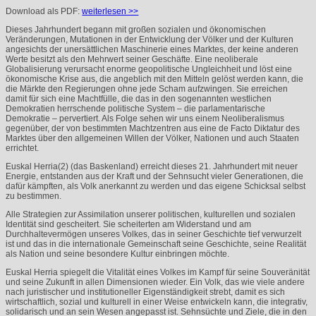
Download als
PDF
:
weiterlesen >>
Dieses Jahrhundert begann mit großen sozialen und ökonomischen
Veränderungen, Mutationen in der Entwicklung der Völker und der Kulturen
angesichts der unersättlichen Maschinerie eines Marktes, der keine anderen
Werte besitzt als den Mehrwert seiner Geschäfte. Eine neoliberale
Globalisierung verursacht enorme geopolitische Ungleichheit und löst eine
ökonomische Krise aus, die angeblich mit den Mitteln gelöst werden kann, die
die Märkte den Regierungen ohne jede Scham aufzwingen. Sie erreichen
damit für sich eine Machtfülle, die das in den sogenannten westlichen
Demokratien herrschende politische System – die parlamentarische
Demokratie – pervertiert. Als Folge sehen wir uns einem Neoliberalismus
gegenüber, der von bestimmten Machtzentren aus eine de Facto Diktatur des
Marktes über den allgemeinen Willen der Völker, Nationen und auch Staaten
errichtet.
Euskal Herria(2) (das Baskenland) erreicht dieses 21. Jahrhundert mit neuer
Energie, entstanden aus der Kraft und der Sehnsucht vieler Generationen, die
dafür kämpften, als Volk anerkannt zu werden und das eigene Schicksal selbst
zu bestimmen.
Alle Strategien zur Assimilation unserer politischen, kulturellen und sozialen
Identität sind gescheitert. Sie scheiterten am Widerstand und am
Durchhaltevermögen unseres Volkes, das in seiner Geschichte tief verwurzelt
ist und das in die internationale Gemeinschaft seine Geschichte, seine Realität
als Nation und seine besondere Kultur einbringen möchte.
Euskal Herria spiegelt die Vitalität eines Volkes im Kampf für seine Souveränität
und seine Zukunft in allen Dimensionen wieder. Ein Volk, das wie viele andere
nach juristischer und institutioneller Eigenständigkeit strebt, damit es sich
wirtschaftlich, sozial und kulturell in einer Weise entwickeln kann, die integrativ,
solidarisch und an sein Wesen angepasst ist. Sehnsüchte und Ziele, die in den