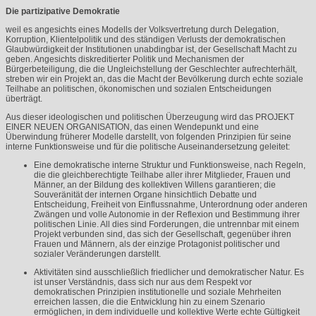
Die partizipative Demokratie
weil es angesichts eines Modells der Volksvertretung durch Delegation,
Korruption, Klientelpolitik und des ständigen Verlusts der demokratischen
Glaubwürdigkeit der Institutionen unabdingbar ist, der Gesellschaft Macht zu
geben. Angesichts diskreditierter Politik und Mechanismen der
Bürgerbeteiligung, die die Ungleichstellung der Geschlechter aufrechterhält,
streben wir ein Projekt an, das die Macht der Bevölkerung durch echte soziale
Teilhabe an politischen, ökonomischen und sozialen Entscheidungen
überträgt.
Aus dieser ideologischen und politischen Überzeugung wird das
PROJEKT
EINER
NEUEN
ORGANISATION
, das einen Wendepunkt und eine
Überwindung früherer Modelle darstellt, von folgenden Prinzipien für seine
interne Funktionsweise und für die politische Auseinandersetzung geleitet:
Eine demokratische interne Struktur und Funktionsweise, nach Regeln,
die die gleichberechtigte Teilhabe aller ihrer Mitglieder, Frauen und
Männer, an der Bildung des kollektiven Willens garantieren; die
Souveränität der internen Organe hinsichtlich Debatte und
Entscheidung, Freiheit von Einflussnahme, Unterordnung oder anderen
Zwängen und volle Autonomie in der Reflexion und Bestimmung ihrer
politischen Linie. All dies sind Forderungen, die untrennbar mit einem
Projekt verbunden sind, das sich der Gesellschaft, gegenüber ihren
Frauen und Männern, als der einzige Protagonist politischer und
sozialer Veränderungen darstellt.
Aktivitäten sind ausschließlich friedlicher und demokratischer Natur. Es
ist unser Verständnis, dass sich nur aus dem Respekt vor
demokratischen Prinzipien institutionelle und soziale Mehrheiten
erreichen lassen, die die Entwicklung hin zu einem Szenario
ermöglichen, in dem individuelle und kollektive Werte echte Gültigkeit