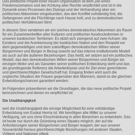
Das politische Projekt einer neuen Organisation ist dem Ziel eines
Friedensszenarios und der Achtung aller Rechte verpflichtet und ist in die
Dynamik eines Prozesses des Dialogs und der Verhandlung über ein
politisches Abkommen eingebunden, das den Konflikt vollständig löst, die
Gefangenen und die Flüchtlinge nach Hause holt, und zu demokratischen
politischen Verhältnissen führt.
In diesem Sinn verstehen wir ein solches demokratisches Abkommen als Raum
für ein Zusammentreffen aller Kulturen und politischer Ausdrucksformen in
unseren baskischen Territorien. Es stützt sich zwingend auf zwei Achsen: die
Existenz und die Anerkennung der baskischen Nation und den Respekt vor
dem gegenwärtigen und dem zukünftigen demokratischen Willen seiner
Bürgerinnen und Bürger in Bezug sowohl auf das interne institutionelle Modell
als auch auf die äußeren Beziehungen. Das heißt, wir setzen auf ein politisches
Modell, das den demokratischen Willen seiner Bürgerinnen und Bürger als
einzigen Motor und als Garanten seiner politischen Entwicklung sieht und das
als grundlegende Referenz die Arbeiterklasse und ihr Ziel einer gerechteren
und gleichberechtigten Gesellschaft hat. Eingang finden wird auch die
ungleiche Situation der Frauen gegenüber den Männern, damit so die gleichen
Entwicklungschancen garantiert werden.
Im Folgenden präsentieren wir die Grundlagen, die das neue politische Projekt
kennzeichnen und denen es verpflichtet ist:
Die Unabhängigkeit
weil die Unabhängigkeit die einzige Möglichkeit für eine vollständige
Entwicklung von Euskal Herria ist. Wir benötigen alle Mittel zu unserer
Verfügung, um uns ohne Einschränkung in allen Bereichen zu entwickeln. Das
ist heute nur durch die Gründung eines Staates möglich, der auf die
Anforderungen seiner Bürgerinnen und Bürger reagiert, der aus unserer
Souveränität heraus gleichberechtigte Beziehungen mit anderen Staaten,
Völkern und Nationen pflegt.