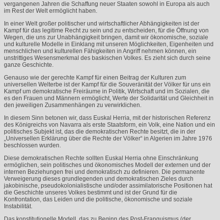
vergangenen Jahren die Schaffung neuer Staaten sowohl in Europa als auch
im Rest der Welt ermöglicht haben.
In einer Welt großer politischer und wirtschaftlicher Abhängigkeiten ist der
Kampf für das legitime Recht zu sein und zu entscheiden, für die Öffnung von
Wegen, die uns zur Unabhängigkeit bringen, damit wir ökonomische, soziale
und kulturelle Modelle in Einklang mit unseren Möglichkeiten, Eigenheiten und
menschlichen und kulturellen Fähigkeiten in Angriff nehmen können, ein
unstrittiges Wesensmerkmal des baskischen Volkes. Es zieht sich durch seine
ganze Geschichte.
Genauso wie der gerechte Kampf für einen Beitrag der Kulturen zum
universellen Welterbe ist der Kampf für die Souveränität der Völker für uns ein
Kampf um demokratische Freiräume in Politik, Wirtschaft und im Sozialen, die
es den Frauen und Männern ermöglicht, Werte der Solidarität und Gleichheit in
den jeweiligen Zusammenhängen zu verwirklichen.
In diesem Sinn betonen wir, dass Euskal Herria, mit der historischen Referenz
des Königreichs von Navarra als erste Staatsform, ein Volk, eine Nation und ein
politisches Subjekt ist, das die demokratischen Rechte besitzt, die in der
„Universellen Erklärung über die Rechte der Völker“ in Algerien im Jahre 1976
beschlossen wurden.
Diese demokratischen Rechte sollten Euskal Herria ohne Einschränkung
ermöglichen, sein politisches und ökonomisches Modell der externen und der
internen Beziehungen frei und demokratisch zu definieren. Die permanente
Verweigerung dieses grundlegenden und demokratischen Zieles durch
jakobinische, pseudokolonialistische und/oder assimilatorische Positionen hat
die Geschichte unseres Volkes bestimmt und ist der Grund für die
Konfrontation, das Leiden und die politische, ökonomische und soziale
Instabilität.
Das konstitutionelle Modell, das zu Beginn des Post-Franquismus (der