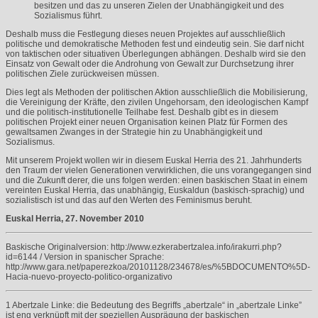
besitzen und das zu unseren Zielen der Unabhängigkeit und des
Sozialismus führt.
Deshalb muss die Festlegung dieses neuen Projektes auf ausschließlich
politische und demokratische Methoden fest und eindeutig sein. Sie darf nicht
von taktischen oder situativen Überlegungen abhängen. Deshalb wird sie den
Einsatz von Gewalt oder die Androhung von Gewalt zur Durchsetzung ihrer
politischen Ziele zurückweisen müssen.
Dies legt als Methoden der politischen Aktion ausschließlich die Mobilisierung,
die Vereinigung der Kräfte, den zivilen Ungehorsam, den ideologischen Kampf
und die politisch-institutionelle Teilhabe fest. Deshalb gibt es in diesem
politischen Projekt einer neuen Organisation keinen Platz für Formen des
gewaltsamen Zwanges in der Strategie hin zu Unabhängigkeit und
Sozialismus.
Mit unserem Projekt wollen wir in diesem Euskal Herria des 21. Jahrhunderts
den Traum der vielen Generationen verwirklichen, die uns vorangegangen sind
und die Zukunft derer, die uns folgen werden: einen baskischen Staat in einem
vereinten Euskal Herria, das unabhängig, Euskaldun (baskisch-sprachig) und
sozialistisch ist und das auf den Werten des Feminismus beruht.
Euskal Herria, 27. November 2010
Baskische Originalversion: http://www.ezkerabertzalea.info/irakurri.php?
id=6144 / Version in spanischer Sprache:
http://www.gara.net/paperezkoa/20101128/234678/es/%5BDOCUMENTO%5D-
Hacia-nuevo-proyecto-politico-organizativo
1 Abertzale Linke: die Bedeutung des Begriffs „abertzale“ in „abertzale Linke”
ist eng verknüpft mit der speziellen Ausprägung der baskischen