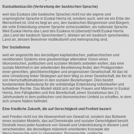
Euskaldunización (Verbreitung der baskischen Sprache)
weil das Euskara (die baskische Sprache) nicht nur die eigene und
ursprüngliche Sprache in Euskal Herria ist, sondern auch, weil sie ein Erbe der
Menschheit ist. Und es liegt an uns, den baskischen Bürgerinnen und Bürgern,
die volle Entwicklung unserer Sprache sicherzustellen, als nationale Sprache.
Weil Euskal Herria das Land des Euskera ist (übersetzt heißt Euskal Herria
„das Land der baskisch Sprechenden“), streben wir ein baskisch sprechendes
Land an, dessen Bewohner multikulturell und mehrsprachig sind.
Der Sozialismus
weil wir angesichts des derzeitigen kapitalistischen, patriarchischen und
neoliberalen Systems eine glaubwürdige alternative Vision eines
ökonomischen, politischen und sozialen Modells anbieten wollen, das eine
soziale Mehrheit in der arbeitenden Bevölkerung findet, den Protagonisten
einer gerechten, gleichberechtigten und progressiven Gesellschaft. All das ist
eine Umsetzung linker Strategien auf dem Weg zu einer Gesellschaft, die frei ist
von Herrschaftsstrukturen in den sozialen Beziehungen. Dies besitzt
fundamentale Bedeutung für die vollständige Entwicklung individueller und
kollektiver Rechte. Das Modell stützt sich auf die Frauen und Männer in Euskal
Herria, ihre Fähigkeiten und ihre Bereitschaft, einen Sozialismus des 21.
Jahrhunderts in dem politischen und ökonomischen Umfeld zu schaffen, in dem
sich unsere Nation befindet.
Eine friedliche Zukunft, die auf Gerechtigkeit und Freiheit basiert
weil Frieden nicht nur die Abwesenheit von Gewalt ist, sondern das Bollwerk
eines sozialen Modells, das auf Demokratie und sozialer Gerechtigkeit beruht.
Deshalb muss jeder Ausdruck von Gewalt und Unterdrückung in diesem Land
verschwinden, die derzeitigen männlich-orientierten Konzepte der
Menschenrechte sind zu überwinden, Bürgerrechte, politische,