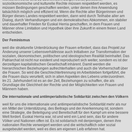
sozioökonomische und kulturelle Rechte müssen respektiert werden, es
müssen Bedingungen geschaffen werden, unter denen ihre Anwendung
tatsächlich möglich und effizient ist. Wenn die Rechte aller Bürgerinnen und
Bürger dieses Landes respektiert werden, dann wird durch Teilhabe aller am
Dialog, durch Verhandlungen und ein demokratisches Abkommen, ein stabiler
und dauerhafter Frieden für Euskal Herria geschaffen, in dem Frauen und
Männer ohne Limitation und Hypothek über ihre Zukunft in einem freien Land
entscheiden.
Der Feminismus
weil die strukturelle Unterdrückung der Frauen erfordert, dass das Projekt zur
Änderung unserer Lebensverhältnisse auch Initiativen zur Transformation der
sozialen, ökonomischen, politischen und ideologischen Realität beinhaltet. Das
Patriarchat ist nicht nur existent und reproduziert sich weiter, sondern es ist der
derzeitigen kapitalistischen Gesellschaft inhärent. Damit werden die
hierarchischen Beziehungen aufrechterhalten und auch die Vorherrschaft über
die Frauen. So wird die Geschlechtertrennung im Arbeitsleben fortgeführt, die
die Frauen dazu verurteilt, sich in allen Aspekten des Lebens unterzuordnen.
Im 21. Jahrhundert ist es an der Zeit, Beziehungen zu schaffen, die als
Grundlage die Gleichheit der Rechte und der Möglichkeiten von Frauen und
Männern haben.
Die internationale und antiimperialistische Solidarität zwischen den Völkern
weil für uns die internationale und antiimperialistische Solidarität mehr als nur
ein Mittel der Unterstützung, des Beitrags und der Anerkennung ist, sondern
eine Strategie, die Beteiligung und Bereitschaft für den Kampf um eine bessere
Welt fordert. Euskal Herria war, ist und wird ein Land sein, das für andere
Völker und Nationen offen ist. Es ist solidarisch mit denjenigen, denen ihre
nationalen Rechte verweigert werden und die wirtschaftlich oder sozial
ausgebeutet werden, weil es dies am eigenen Leib erfahren hat.