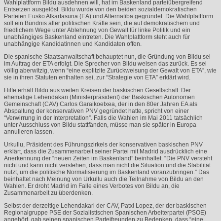
Wahlplattform Bildu ausdehnen will, hat im Baskenland parteiübergreifend
Entsetzen ausgelöst. Bildu wurde von den beiden sozialdemokratischen
Parteien Eusko Alkartasuna (EA) und Alternatiba gegründet. Die Wahlplattform
soll ein Bündnis aller politischen Kräfte sein, die auf demokratischem und
friedlichem Wege unter Ablehnung von Gewalt für linke Politik und ein
unabhängiges Baskenland eintreten. Die Wahlplattform steht auch für
unabhängige Kandidatinnen und Kandidaten offen.
Die spanische Staatsanwaltschaft behauptet nun, die Gründung von Bildu sei
im Auftrag der
ETA
erfolgt. Die Sprecher von Bildu weisen das zurück. Es sei
völlig aberwitzig, wenn “eine explitzite Zurückweisung der Gewalt von
ETA
”, wie
sie in ihren Statuten enthalten sei, zur “Strategie von
ETA
” erklärt wird.
Hilfe erhält Bildu aus weiten Kreisen der baskischen Gesellschaft. Der
ehemalige Lehendakari (Ministerpräsident) der Baskischen Autonomen
Gemeinschaft (
CAV
) Carlos Garaikoetxea, der in den 80er Jahren EA als
Abspaltung der konservativen
PNV
gegründet hatte, spricht von einer
“Verwirrung in der Interpretation”. Falls die Wahlen im Mai 2011 tatsächlich
unter Ausschluss von Bildu stattfänden, müsse man sie später in Europa
annulieren lassen.
Urkullu, Präsident des Führungszirkels der konservativen baskischen
PNV
erklärt, dass die Zusammenarbeit seiner Partei mit Madrid ausdrücklich eine
Anerkennung der “neuen Zeiten im Baskenland” beinhaltet. “Die
PNV
versteht
nicht und kann nicht verstehen, dass man nicht die Situation und die Stabilität
nutzt, um die politische Normalisierung im Baskenland voranzubringen.” Das
beinhaltet nach Meinung von Urkullu auch die Teilnahme von Bildu an den
Wahlen. Er droht Madrid im Falle eines Verbotes von Bildu an, die
Zusammenarbeit zu überdenken.
Selbst der derzeitige Lehendakari der
CAV
, Patxi Lopez, der der baskischen
Regionalgruppe
PSE
der Sozialistischen Spanischen Arbeiterpartei (
PSOE
)
angehört, gab seinen spanischen Parteifreunden zu Bedenken, dass “eine