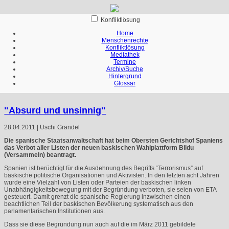
Konfliktlösung
Home
Menschenrechte
Konfliktlösung
Mediathek
Termine
Archiv/Suche
Hintergrund
Glossar
"Absurd und unsinnig"
28.04.2011 | Uschi Grandel
Die spanische Staatsanwaltschaft hat beim Obersten Gerichtshof Spaniens
das Verbot aller Listen der neuen baskischen Wahlplattform Bildu
(Versammeln) beantragt.
Spanien ist berüchtigt für die Ausdehnung des Begriffs “Terrorismus” auf
baskische politische Organisationen und Aktivisten. In den letzten acht Jahren
wurde eine Vielzahl von Listen oder Parteien der baskischen linken
Unabhängigkeitsbewegung mit der Begründung verboten, sie seien von
ETA
gesteuert. Damit grenzt die spanische Regierung inzwischen einen
beachtlichen Teil der baskischen Bevölkerung systematisch aus den
parlamentarischen Institutionen aus.
Dass sie diese Begründung nun auch auf die im März 2011 gebildete