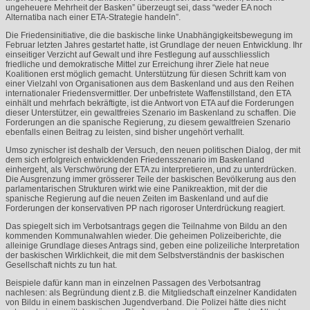
ungeheuere Mehrheit der Basken” überzeugt sei, dass “weder EA noch
Alternatiba nach einer
ETA
-Strategie handeln”.
Die Friedensinitiative, die die baskische linke Unabhängigkeitsbewegung im
Februar letzten Jahres gestartet hatte, ist Grundlage der neuen Entwicklung. Ihr
einseitiger Verzicht auf Gewalt und ihre Festlegung auf ausschliesslich
friedliche und demokratische Mittel zur Erreichung ihrer Ziele hat neue
Koalitionen erst möglich gemacht. Unterstützung für diesen Schritt kam von
einer Vielzahl von Organisationen aus dem Baskenland und aus den Reihen
internationaler Friedensvermittler. Der unbefristete Waffenstillstand, den
ETA
einhält und mehrfach bekräftigte, ist die Antwort von
ETA
auf die Forderungen
dieser Unterstützer, ein gewaltfreies Szenario im Baskenland zu schaffen. Die
Forderungen an die spanische Regierung, zu diesem gewaltfreien Szenario
ebenfalls einen Beitrag zu leisten, sind bisher ungehört verhallt.
Umso zynischer ist deshalb der Versuch, den neuen politischen Dialog, der mit
dem sich erfolgreich entwicklenden Friedensszenario im Baskenland
einhergeht, als Verschwörung der
ETA
zu interpretieren, und zu unterdrücken.
Die Ausgrenzung immer grösserer Teile der baskischen Bevölkerung aus den
parlamentarischen Strukturen wirkt wie eine Panikreaktion, mit der die
spanische Regierung auf die neuen Zeiten im Baskenland und auf die
Forderungen der konservativen PP nach rigoroser Unterdrückung reagiert.
Das spiegelt sich im Verbotsantrags gegen die Teilnahme von Bildu an den
kommenden Kommunalwahlen wieder. Die geheimen Polizeiberichte, die
alleinige Grundlage dieses Antrags sind, geben eine polizeiliche Interpretation
der baskischen Wirklichkeit, die mit dem Selbstverständnis der baskischen
Gesellschaft nichts zu tun hat.
Beispiele dafür kann man in einzelnen Passagen des Verbotsantrag
nachlesen: als Begründung dient z.B. die Mitgliedschaft einzelner Kandidaten
von Bildu in einem baskischen Jugendverband. Die Polizei hätte dies nicht