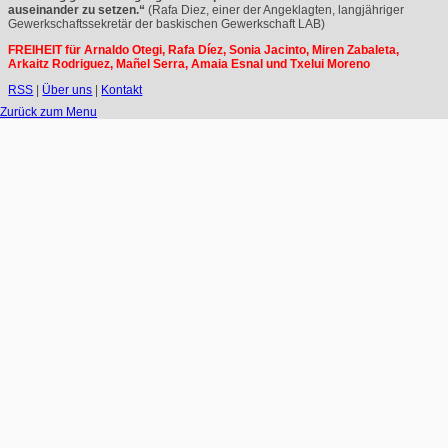
auseinander zu setzen.“
(Rafa Diez, einer der Angeklagten, langjähriger
Gewerkschaftssekretär der baskischen Gewerkschaft
LAB
)
FREIHEIT
für Arnaldo Otegi, Rafa Díez, Sonia Jacinto, Miren Zabaleta,
Arkaitz Rodriguez, Mañel Serra, Amaia Esnal und Txelui Moreno
RSS
|
Über uns
|
Kontakt
Zurück zum Menu