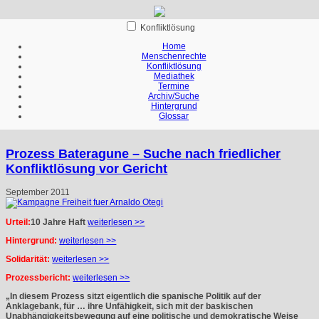
Konfliktlösung
Home
Menschenrechte
Konfliktlösung
Mediathek
Termine
Archiv/Suche
Hintergrund
Glossar
Prozess Bateragune – Suche nach friedlicher
Konfliktlösung vor Gericht
September 2011
Urteil:
10 Jahre Haft
weiterlesen >>
Hintergrund:
weiterlesen >>
Solidarität:
weiterlesen >>
Prozessbericht:
weiterlesen >>
„In diesem Prozess sitzt eigentlich die spanische Politik auf der
Anklagebank, für … ihre Unfähigkeit, sich mit der baskischen
Unabhängigkeitsbewegung auf eine politische und demokratische Weise