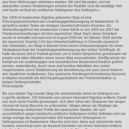
aus ihren Wohnungen vertrieben werden. Wir sind Marxisten, und wir
überprüfen unsere Vorstellungen anhand der Realität. Und die bestätigt: Hier
und heute verlässt ein politischer Gefangener das Gefängnis.«
Der 1958 im baskischen Elgoibar geborene Otegi ist eine
Führungspersönlichkeit der Unabhängigkeitsbewegung im Baskenland. Er
genießt in weiten Teilen der dortigen Gesellschaft hohes Ansehen. Als
Verhandlungsführer der baskischen Linken führte er von 2005 bis 2007 die
Friedensverhandlungen mit dem spanischen Staat. Nach deren Scheitern
wurde er verhaftet und kam erst im August 2008 frei. Im Oktober 2009 stürmte
die spanische Guardia Civil das Gewerkschaftshaus in Donostia (spanisch:
San Sebastián), wo Otegi in kleinem Kreis einem Diskussionspapier für einen
Strategiewechsel der Unabhängigkeitsbewegung den letzten Schliff gab. Er
hatte die kurze Zeit in Freiheit genutzt, um in vielen Gesprächen gemeinsam mit
jungen und alten Aktivisten einen neuen Weg auszuarbeiten. Künftig würde der
Kampf um ein unabhängiges und sozialistisches Baskenland friedlich geführt
werden, widerständig, durch neue und kreative Aktivitäten des zivilen
Ungehorsams, durch Mobilisierung der Bevölkerung und auch durch Arbeit in
den staatlichen Institutionen. Das spanische Sondergericht Audiencia Nacional
in Madrid verurteilte die fünf Hauptorganisatoren der Friedensinitiative zu
langen Gefängnisstrafen.
Finanzkapital
Bis zum letzten Tag musste Otegi die sechseinhalb Jahre im Gefängnis von
Logroño absitzen, 150 Kilometer von seinem Heimatort Elgoibar entfernt. Damit
war auch seine Familie gezwungen, sich über Jahre den Strapazen der langen
Anreise für kurze Besuche zu unterziehen. Wegen dieser als Strategie der
»Zerstreuung« bekannten Politik des spanischen Staates, die sich
ausschließlich gegen baskische politische Gefangene richtet, befinden sich nur
einige wenige der insgesamt etwa 400 baskischen Gefangenen in
Gefängnissen im Baskenland. Manche sind über Jahre und Jahrzehnte viele
hundert, manchmal mehr als tausend Kilometer von ihrem Heimatort entfernt