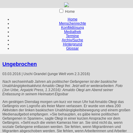
Home
Home
Menschenrechte
Konfliktlösung
Mediathek
Termine
Archiv/Suche
Hintergrund
Glossar
Ungebrochen
03.03.2016 | Uschi Grandel (junge Welt vom 2.3.2016)
Nach sechseinhalb Jahren als politischer Gefangener ist der baskische
Unabhängigkeitsaktivist Arnaldo Otegi frei. Jetzt will er weiterarbeiten. Foto
(Jon Urbe, Argatzki Press, 1.3.2016): Arnaldo Otegi am Abend seiner
Entlassung in seinem Heimatort Elgoibar
Am gestrigen Dienstag morgen um kurz vor neun Uhr hat Arnaldo Otegi das
Gefängnis von Logroño als freier Mann verlassen. Er wurde von etwa 200
Aktivisten der linken baskischen Unabhängigkeitsbewegung und einem großen
Medienaufgebot empfangen. »Sie behaupten, es gäbe keine politischen
Gefangenen in Spanien«, sagte Otegi in einer kurzen Ansprache vor dem
Gefängnis. »Seht euch die vielen Kameras hier an. Sie sind nicht da, wenn
soziale Gefangene entlassen werden. Sie fehlen, wenn Migrantinnen und
Migranten abgeschoben werden. Sie fehlen, wenn Arbeiterinnen und Arbeiter