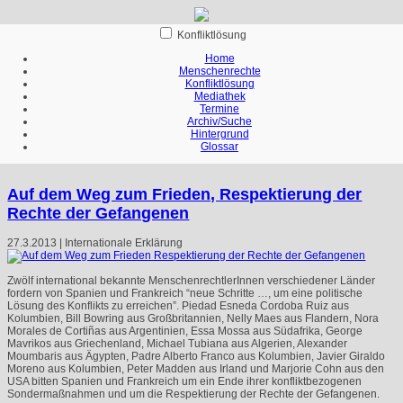
Konfliktlösung
Home
Menschenrechte
Konfliktlösung
Mediathek
Termine
Archiv/Suche
Hintergrund
Glossar
Auf dem Weg zum Frieden, Respektierung der
Rechte der Gefangenen
27.3.2013 | Internationale Erklärung
Zwölf international bekannte MenschenrechtlerInnen verschiedener Länder
fordern von Spanien und Frankreich “neue Schritte …, um eine politische
Lösung des Konflikts zu erreichen”. Piedad Esneda Cordoba Ruiz aus
Kolumbien, Bill Bowring aus Großbritannien, Nelly Maes aus Flandern, Nora
Morales de Cortiñas aus Argentinien, Essa Mossa aus Südafrika, George
Mavrikos aus Griechenland, Michael Tubiana aus Algerien, Alexander
Moumbaris aus Ägypten, Padre Alberto Franco aus Kolumbien, Javier Giraldo
Moreno aus Kolumbien, Peter Madden aus Irland und Marjorie Cohn aus den
USA
bitten Spanien und Frankreich um ein Ende ihrer konfliktbezogenen
Sondermaßnahmen und um die Respektierung der Rechte der Gefangenen.