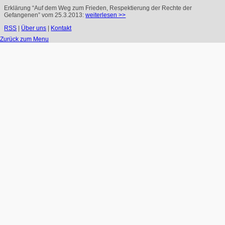
Erklärung “Auf dem Weg zum Frieden, Respektierung der Rechte der
Gefangenen” vom 25.3.2013:
weiterlesen >>
RSS
|
Über uns
|
Kontakt
Zurück zum Menu