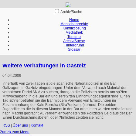
Archiv/Suche
Home
Menschenrechte
Konfliktlösung
Mediathek
Termine
Archiv/Suche
Hintergrund
Glossar
Weitere Verhaftungen in Gasteiz
04.04.2009
Innerhalb von zwei Tagen ist die spanische Nationalpolizei in die Bar
Galtzagorri in Gazteiz eingedrungen. Unter dem Vorwand nach Material der
verbotenen Partei
ANV
zu suchen, drangen die Polizisten bereits am sp?ten
Mittwochabend in die Bar ein und zerst?rten Einrichtungsgegenst?nde. Einen
Tag sp?ter betraten sie die Bar mit dem Vorwand von Ermittlungen im
Zusammenhang der Kale Borroka (Stra?enkampf) erneut. Die beiden
Jugendlichen die in diesem Moment in der Bar arbeiteten wurden verhaftet und
nach Madrid gebracht. Au?erdem entwendeten die Polizisten Geld aus der Bar.
Einen Durchsuchungsbefehl oder ?hnliches zeigten sie nicht.
RSS
|
Über uns
|
Kontakt
Zurück zum Menu