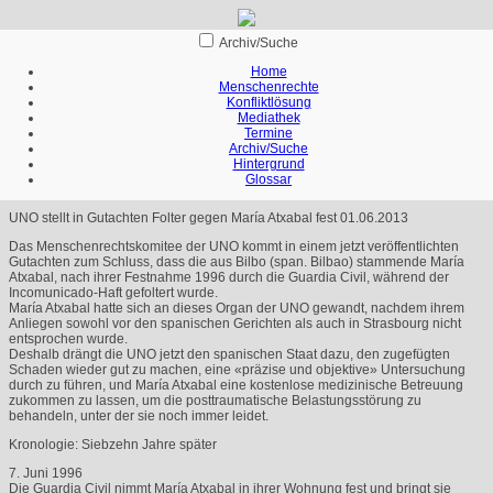
Archiv/Suche
Home
Menschenrechte
Konfliktlösung
Mediathek
Termine
Archiv/Suche
Hintergrund
Glossar
UNO stellt in Gutachten Folter gegen María Atxabal fest
01.06.2013
Das Menschenrechtskomitee der
UNO
kommt in einem jetzt veröffentlichten
Gutachten zum Schluss, dass die aus Bilbo (span. Bilbao) stammende María
Atxabal, nach ihrer Festnahme 1996 durch die Guardia Civil, während der
Incomunicado-Haft gefoltert wurde.
María Atxabal hatte sich an dieses Organ der
UNO
gewandt, nachdem ihrem
Anliegen sowohl vor den spanischen Gerichten als auch in Strasbourg nicht
entsprochen wurde.
Deshalb drängt die
UNO
jetzt den spanischen Staat dazu, den zugefügten
Schaden wieder gut zu machen, eine «präzise und objektive» Untersuchung
durch zu führen, und María Atxabal eine kostenlose medizinische Betreuung
zukommen zu lassen, um die posttraumatische Belastungsstörung zu
behandeln, unter der sie noch immer leidet.
Kronologie: Siebzehn Jahre später
7. Juni 1996
Die Guardia Civil nimmt María Atxabal in ihrer Wohnung fest und bringt sie