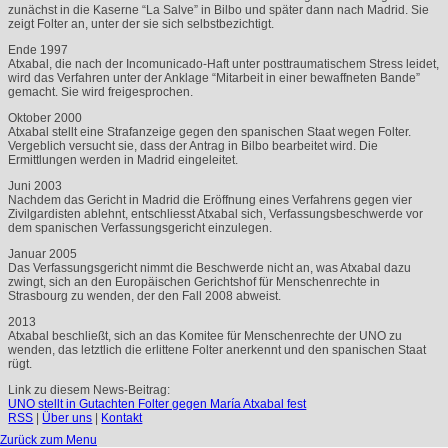
zunächst in die Kaserne “La Salve” in Bilbo und später dann nach Madrid. Sie
zeigt Folter an, unter der sie sich selbstbezichtigt.
Ende 1997
Atxabal, die nach der Incomunicado-Haft unter posttraumatischem Stress leidet,
wird das Verfahren unter der Anklage “Mitarbeit in einer bewaffneten Bande”
gemacht. Sie wird freigesprochen.
Oktober 2000
Atxabal stellt eine Strafanzeige gegen den spanischen Staat wegen Folter.
Vergeblich versucht sie, dass der Antrag in Bilbo bearbeitet wird. Die
Ermittlungen werden in Madrid eingeleitet.
Juni 2003
Nachdem das Gericht in Madrid die Eröffnung eines Verfahrens gegen vier
Zivilgardisten ablehnt, entschliesst Atxabal sich, Verfassungsbeschwerde vor
dem spanischen Verfassungsgericht einzulegen.
Januar 2005
Das Verfassungsgericht nimmt die Beschwerde nicht an, was Atxabal dazu
zwingt, sich an den Europäischen Gerichtshof für Menschenrechte in
Strasbourg zu wenden, der den Fall 2008 abweist.
2013
Atxabal beschließt, sich an das Komitee für Menschenrechte der
UNO
zu
wenden, das letztlich die erlittene Folter anerkennt und den spanischen Staat
rügt.
Link zu diesem News-Beitrag:
UNO stellt in Gutachten Folter gegen María Atxabal fest
RSS
|
Über uns
|
Kontakt
Zurück zum Menu