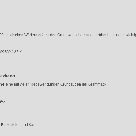
0 baskischen Wörtern erfasst den Grundwortschatz und darüber hinaus die wichtig
3-89500-121-X
Lazkano
sch-Reihe mit vielen Redewendungen Gründzügen der Grammatik
09-X
, Reisezielen und Karte