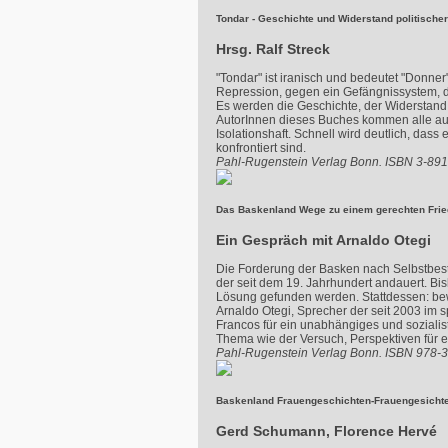
Tondar - Geschichte und Widerstand politische
Hrsg. Ralf Streck
"Tondar" ist iranisch und bedeutet "Donner
Repression, gegen ein Gefängnissystem, d
Es werden die Geschichte, der Widerstand 
AutorInnen dieses Buches kommen alle aus
Isolationshaft. Schnell wird deutlich, da
konfrontiert sind.
Pahl-Rugenstein Verlag Bonn. ISBN 3-89
Das Baskenland Wege zu einem gerechten Fri
Ein Gespräch mit Arnaldo Otegi
Die Forderung der Basken nach Selbstbest
der seit dem 19. Jahrhundert andauert. Bi
Lösung gefunden werden. Stattdessen: bew
Arnaldo Otegi, Sprecher der seit 2003 im 
Francos für ein unabhängiges und sozialist
Thema wie der Versuch, Perspektiven für e
Pahl-Rugenstein Verlag Bonn. ISBN 978-
Baskenland Frauengeschichten-Frauengesicht
Gerd Schumann, Florence Hervé