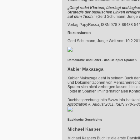
„Otegi redet Klartext, überlegt und logis
Strategie der baskischen Linken erfolgrei
auf dem Tisch.“
(Gerd Schumann, Junge W
Verlag PapyRossa,
ISBN
978-3-89438-544
Rezensionen
Gerd Schumann, Junge Welt vom 10.2.201
Demokratie und Folter - das Beispiel Spanien
Xabier Makazaga
Xabier Makazaga geht in seinem Buch der F
und Dokumentationen von Menschenrechtsorg
Spuren sich nicht verbergen lassen, hin z
Folter in Spanien im internationalen Kontex
Buchbesprechung: http://www.info-baske
Assoziation A, August 2011, ISBN 978-3-
Baskische Geschichte
Michael Kasper
Michael Kaspers Buch ist die erste Darste