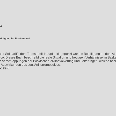
34
erfolgung im Baskenland
ler Solidarität dem Todesurteil, Hauptanklagepunkt war die Beteiligung an dem Atte
nco. Dieses Buch beschreibt die reale Situation und heutigen Verhältnisse im Ba
 den Verschleppungen der Baskischen Zivilbevölkerung und Folterungen, welche nach
Auswirkungen des sog. Antiterrorgesetzes.
6-191-5