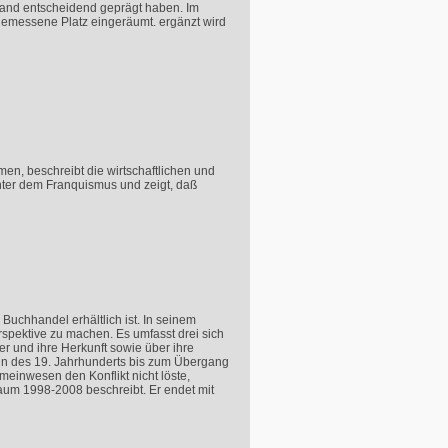
land entscheidend geprägt haben. Im
angemessene Platz eingeräumt. ergänzt wird
en, beschreibt die wirtschaftlichen und
nter dem Franquismus und zeigt, daß
Buchhandel erhältlich ist. In seinem
erspektive zu machen. Es umfasst drei sich
er und ihre Herkunft sowie über ihre
ginn des 19. Jahrhunderts bis zum Übergang
einwesen den Konflikt nicht löste,
traum 1998-2008 beschreibt. Er endet mit