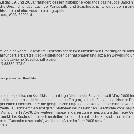
uf das 19. und 20. Jahrhundert, dessen historische Vorgänge das heutige Basken
tische Geschichte, aber auch der Wirtschafts- und Sozialgeschichte wurde der ihr 
chtskarte und eine Auswahlbibliographie
stadt, ISBN 12931-8
faßt die bewegte Geschichte Euskadis seit seinen umstrittenen Ursprüngen zusamm
hrhundert, erklärt die Radikalisierungen der nationalen und sozialen Bewegung u
die baskische Gesellschaft prägen.
N 3-88332-073-0
es politischen Konflikts
eines politischen Konflikts – nennt Ingo Niebel sein Buch, das seit März 2009 im 
t, Informationen zu liefern, die die Leser befähigen, sich ein Bild aus baskischer P
rt gibt einen Überblick über die geografische Lage des Baskenlandes, seine Bewohn
zweite Teil skizziert die wichtigsten Stationen der baskischen Geschichte vom Be
 Monarchie 1975/78. Die weiteren Kapitel erklären zum einen, warum das neue Gem
rpunkt des Buches findet sich im dritten Teil, der die politische Entwicklung im Zei
rten “Ausnahmezustands”, wie ihn der Autor im Jahr 2008 antraf.
2940