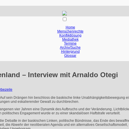
Home
Menschenrechte
Konfliktlösung
Mediathek
Termine
Archiv/Suche
Hintergrund
Glossar
enland – Interview mit Arnaldo Otegi
er. Auf sein Drängen hin beschloss die baskische linke Unabhängigkeitsbewegung e
lungen und eskalierender Gewalt zu durchbrechen.
gangenen vier Jahren eine Dynamik des Aufbruchs und der Veränderung. Lichtblick
n politisches Engagement wurde er zu einer skandalösen Haftstrafe verurteilt.
r die Debatte in der baskischen Linken, politische Bündnisse, das Ende des bewaff
eit, die Abwehr der neoliberalen Agenda und ein alternatives Gesellschaftsmodell,
 zivilem Ungehorsam.