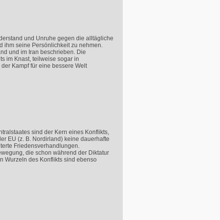
Widerstand und Unruhe gegen die alltägliche
d ihm seine Persönlichkeit zu nehmen.
and und im Iran beschrieben. Die
 im Knast, teilweise sogar in
d der Kampf für eine bessere Welt
alstaates sind der Kern eines Konflikts,
er EU (z. B. Nordirland) keine dauerhafte
iterte Friedensverhandlungen.
Bewegung, die schon während der Diktatur
en Wurzeln des Konflikts sind ebenso