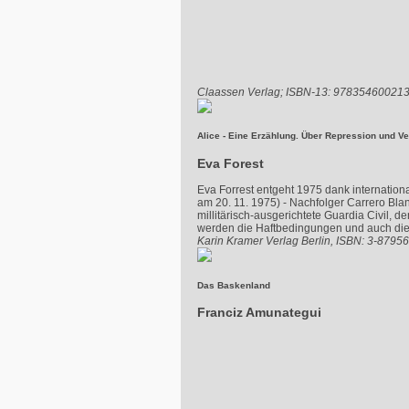
Claassen Verlag; ISBN-13: 97835460021
Alice - Eine Erzählung. Über Repression und V
Eva Forest
Eva Forrest entgeht 1975 dank internationa
am 20. 11. 1975) - Nachfolger Carrero Bla
millitärisch-ausgerichtete Guardia Civil,
werden die Haftbedingungen und auch die 
Karin Kramer Verlag Berlin, ISBN: 3-8795
Das Baskenland
Franciz Amunategui