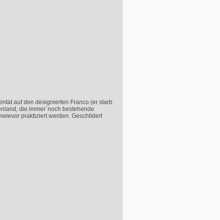
ntat auf den designierten Franco (er starb
skenland, die immer´noch bestehende
wievor praktiziert werden. Geschildert