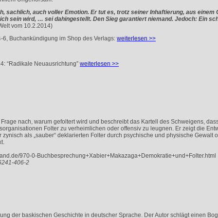
ch, sachlich, auch voller Emotion. Er tut es, trotz seiner Inhaftierung, aus ein
ch sein wird, … sei dahingestellt. Den Sieg garantiert niemand. Jedoch: Ein sch
elt vom 10.2.2014)
-6, Buchankündigung im Shop des Verlags:
weiterlesen >>
4: “Radikale Neuausrichtung”
weiterlesen >>
rage nach, warum gefoltert wird und beschreibt das Kartell des Schweigens, dass e
anisationen Folter zu verheimlichen oder offensiv zu leugnen. Er zeigt die Entw
ur zynisch als „sauber“ deklarierten Folter durch psychische und physische Gewalt
t.
nland.de/970-0-Buchbesprechung+Xabier+Makazaga+Demokratie+und+Folter.html
86241-406-2
llung der baskischen Geschichte in deutscher Sprache. Der Autor schlägt einen Bog