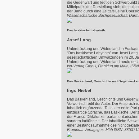
die Gegenwart und legt den Schwerpunkt a
Mittelpunkt der Darstellung steht die poli
der Band durch eine Zeittafel, eine Übersi
Wissenschaftliche Buchgesellschaft, Darm
Das baskische Labyrinth
Josef Lang
Unterdrückung und Widerstand in Euskadi
“Das baskische Labyrinth” von Josef Lang 
gesellschaftlichen Umwälzungen im 20. Ja
Unterdrückung und Widerstand heute noch 
isp-Verlag GmbH, Frankfurt am Main, ISB
Das Baskenland, Geschichte und Gegenwart ein
Ingo Niebel
Das Baskenland, Geschichte und Gegenwart 
Vorwort schreibt der Autor: Der Anspruch is
inhaltlich ergänzende Teile: der erste Pa
einzigartige Sprache, das Baskische. Der 
der Franco-Diktatur zur parlamentarischen
sondern fortführte. – Der inhaltliche Schwe
einer Bestandsaufnahme des nicht deklarie
Promedia Verlagsges. Mbh ISBN: 385371