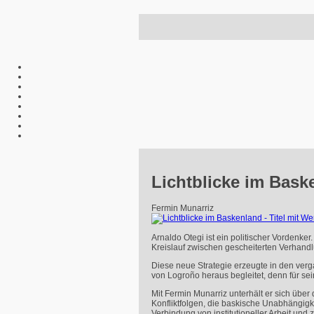
Lichtblicke im Bask
Fermin Munarriz
Arnaldo Otegi ist ein politischer Vordenk
Kreislauf zwischen gescheiterten Verhand
Diese neue Strategie erzeugte in den ver
von Logroño heraus begleitet, denn für sei
Mit Fermin Munarriz unterhält er sich übe
Konfliktfolgen, die baskische Unabhängigk
Verbindung von institutioneller Arbeit und