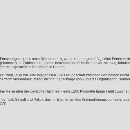
 Forschungsprojekts nach Bilbao zurück, wo er früher regelmäßig seine Ferien verbr
gekommen ist. Zubieta hatte einem befreundeten Schriftsteller vor zwanzig Jahare
 der meistgesuchten Terroristen in Europa.
elt wird, ist er hin- und hergerissen. Die Freundschaft zwischen den beiden reicht 
nd herrscht Ausnahmezustand, nicht nur Anschläge von Zubietas Organisation, sonde
eine Reise über die iberische Halbinsel - eine 1200 Kilometer lange Fahrt zwischen
dentität, Gewalt und Politik, das mit Elementen des Kriminalromans von einer auß
8278