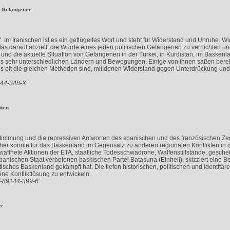
r Gefangener
". Im Iranischen ist es ein geflügeltes Wort und steht für Widerstand und Unruhe. 
as darauf abzielt, die Würde eines jeden politischen Gefangenen zu vernichten un
und die aktuelle Situation von Gefangenen in der Türkei, in Kurdistan, im Baskenl
 sehr unterschiedlichen Ländern und Bewegungen. Einige von ihnen saßen bereits
ss es oft die gleichen Methoden sind, mit denen Widerstand gegen Unterdrückung un
144-348-X
eden
immung und die repressiven Antworten des spanischen und des französischen Zentr
sher konnte für das Baskenland im Gegensatz zu anderen regionalen Konflikten in d
affnete Aktionen der ETA, staatliche Todesschwadrone, Waffenstillstände, gesche
spanischen Staat verbotenen baskischen Partei Batasuna (Einheit), skizziert eine 
isches Baskenland gekämpft hat. Die tiefen historischen, politischen und identitär
ine Konfliktlösung zu entwickeln.
3-89144-399-6
er