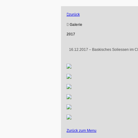

zurück

Galerie
2017
16.12.2017 – Baskisches Soliessen im Cla
Zurück zum Menu